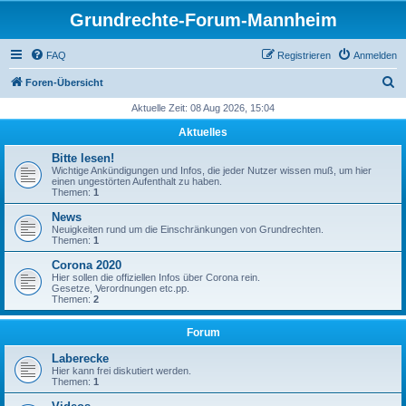
Grundrechte-Forum-Mannheim
FAQ
Registrieren
Anmelden
S
Foren-Übersicht
u
Aktuelle Zeit: 08 Aug 2026, 15:04
c
Aktuelles
h
Bitte lesen!
e
Wichtige Ankündigungen und Infos, die jeder Nutzer wissen muß, um hier
einen ungestörten Aufenthalt zu haben.
Themen:
1
News
Neuigkeiten rund um die Einschränkungen von Grundrechten.
Themen:
1
Corona 2020
Hier sollen die offiziellen Infos über Corona rein.
Gesetze, Verordnungen etc.pp.
Themen:
2
Forum
Laberecke
Hier kann frei diskutiert werden.
Themen:
1