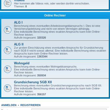
Videos
Hier kommen alle Videos rein, oder werden dorthin verschoben.
Themen:
8
Online Rechner
ALG I
Berechnung eines eventuellen Arbeitslosengeldanspruchs I. Dies ist eine
Versicherungsleistung und nicht von einem Vermögen abhängig.
Eine individuelle Berechnung eines exakten Anspruchs kann kein Online-
Rechner leisten.
Aufrufe insgesamt:
320326
ALG II
Zur groben Einschätzung eines eventuellen Anspruchs für Grundsicherung
nach SGB II reicht sowas allemal. Eine individuelle Berechnung eines exakten
Anspruchs kann kein Online-Rechner leisten.
Aufrufe insgesamt:
1363344
Wohngeld
Berechnung eines eventuellen Wohngeldsanspruchs.
Eine individuelle Berechnung eines exakten Anspruchs kann kein Online-
Rechner leisten.
Aufrufe insgesamt:
350934
Grundsicherung SGB XII
Berechnung eines eventuellen Grundsicherungsanspruchs nach SGB XII.
Eine individuelle Berechnung eines exakten Anspruchs kann kein Online-
Rechner leisten.
Aufrufe insgesamt:
356157
ANMELDEN
•
REGISTRIEREN