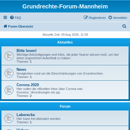
Grundrechte-Forum-Mannheim
FAQ
Registrieren
Anmelden
S
Foren-Übersicht
u
Aktuelle Zeit: 09 Aug 2026, 11:59
c
Aktuelles
h
Bitte lesen!
e
Wichtige Ankündigungen und Infos, die jeder Nutzer wissen muß, um hier
einen ungestörten Aufenthalt zu haben.
Themen:
1
News
Neuigkeiten rund um die Einschränkungen von Grundrechten.
Themen:
1
Corona 2020
Hier sollen die offiziellen Infos über Corona rein.
Gesetze, Verordnungen etc.pp.
Themen:
2
Forum
Laberecke
Hier kann frei diskutiert werden.
Themen:
1