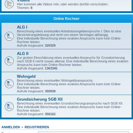
Videos
Hier kommen alle Videos rein, oder werden dorthin verschoben.
Themen:
8
Online Rechner
ALG I
Berechnung eines eventuellen Arbeitslosengeldanspruchs I. Dies ist eine
Versicherungsleistung und nicht von einem Vermögen abhängig.
Eine individuelle Berechnung eines exakten Anspruchs kann kein Online-
Rechner leisten.
Aufrufe insgesamt:
320329
ALG II
Zur groben Einschätzung eines eventuellen Anspruchs für Grundsicherung
nach SGB II reicht sowas allemal. Eine individuelle Berechnung eines exakten
Anspruchs kann kein Online-Rechner leisten.
Aufrufe insgesamt:
1363345
Wohngeld
Berechnung eines eventuellen Wohngeldsanspruchs.
Eine individuelle Berechnung eines exakten Anspruchs kann kein Online-
Rechner leisten.
Aufrufe insgesamt:
350938
Grundsicherung SGB XII
Berechnung eines eventuellen Grundsicherungsanspruchs nach SGB XII.
Eine individuelle Berechnung eines exakten Anspruchs kann kein Online-
Rechner leisten.
Aufrufe insgesamt:
356162
ANMELDEN
•
REGISTRIEREN