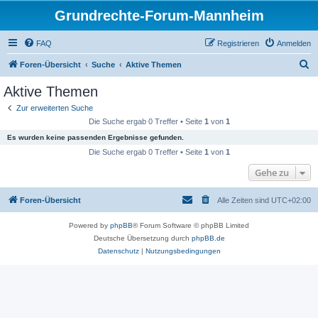
Grundrechte-Forum-Mannheim
FAQ
Registrieren
Anmelden
S
Foren-Übersicht
Suche
Aktive Themen
u
Aktive Themen
c
Zur erweiterten Suche
h
Die Suche ergab 0 Treffer • Seite
1
von
1
e
Es wurden keine passenden Ergebnisse gefunden.
Die Suche ergab 0 Treffer • Seite
1
von
1
Gehe zu
Foren-Übersicht
Alle Zeiten sind
UTC+02:00
Powered by
phpBB
® Forum Software © phpBB Limited
Deutsche Übersetzung durch
phpBB.de
Datenschutz
|
Nutzungsbedingungen