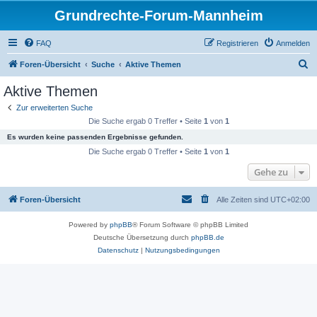
Grundrechte-Forum-Mannheim
FAQ
Registrieren
Anmelden
S
Foren-Übersicht
Suche
Aktive Themen
u
Aktive Themen
c
Zur erweiterten Suche
h
Die Suche ergab 0 Treffer • Seite
1
von
1
e
Es wurden keine passenden Ergebnisse gefunden.
Die Suche ergab 0 Treffer • Seite
1
von
1
Gehe zu
Foren-Übersicht
Alle Zeiten sind
UTC+02:00
Powered by
phpBB
® Forum Software © phpBB Limited
Deutsche Übersetzung durch
phpBB.de
Datenschutz
|
Nutzungsbedingungen