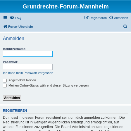
Grundrechte-Forum-Mannheim
FAQ
Registrieren
Anmelden
S
Foren-Übersicht
u
Anmelden
c
h
Benutzername:
e
Passwort:
Ich habe mein Passwort vergessen
Angemeldet bleiben
Meinen Online-Status während dieser Sitzung verbergen
REGISTRIEREN
Du musst in diesem Forum registriert sein, um dich anmelden zu können. Die
Registrierung ist in wenigen Augenblicken erledigt und ermöglicht dir, auf
weitere Funktionen zuzugreifen. Die Board-Administration kann registrierten