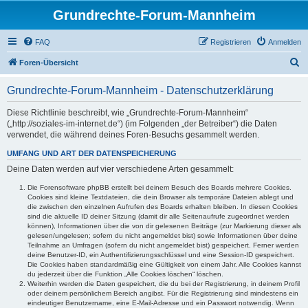
Grundrechte-Forum-Mannheim
FAQ
Registrieren
Anmelden
S
Foren-Übersicht
u
Grundrechte-Forum-Mannheim - Datenschutzerklärung
c
h
Diese Richtlinie beschreibt, wie „Grundrechte-Forum-Mannheim“
(„http://soziales-im-internet.de“) (im Folgenden „der Betreiber“) die Daten
e
verwendet, die während deines Foren-Besuchs gesammelt werden.
UMFANG UND ART DER DATENSPEICHERUNG
Deine Daten werden auf vier verschiedene Arten gesammelt:
Die Forensoftware phpBB erstellt bei deinem Besuch des Boards mehrere Cookies.
Cookies sind kleine Textdateien, die dein Browser als temporäre Dateien ablegt und
die zwischen den einzelnen Aufrufen des Boards erhalten bleiben. In diesen Cookies
sind die aktuelle ID deiner Sitzung (damit dir alle Seitenaufrufe zugeordnet werden
können), Informationen über die von dir gelesenen Beiträge (zur Markierung dieser als
gelesen/ungelesen; sofern du nicht angemeldet bist) sowie Informationen über deine
Teilnahme an Umfragen (sofern du nicht angemeldet bist) gespeichert. Ferner werden
deine Benutzer-ID, ein Authentifizierungsschlüssel und eine Session-ID gespeichert.
Die Cookies haben standardmäßig eine Gültigkeit von einem Jahr. Alle Cookies kannst
du jederzeit über die Funktion „Alle Cookies löschen“ löschen.
Weiterhin werden die Daten gespeichert, die du bei der Registrierung, in deinem Profil
oder deinem persönlichem Bereich angibst. Für die Registrierung sind mindestens ein
eindeutiger Benutzername, eine E-Mail-Adresse und ein Passwort notwendig. Wenn