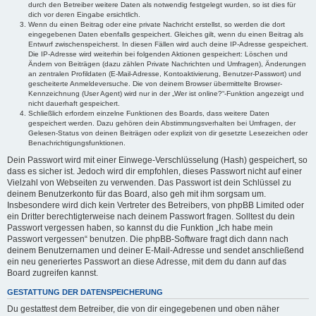
durch den Betreiber weitere Daten als notwendig festgelegt wurden, so ist dies für
dich vor deren Eingabe ersichtlich.
Wenn du einen Beitrag oder eine private Nachricht erstellst, so werden die dort
eingegebenen Daten ebenfalls gespeichert. Gleiches gilt, wenn du einen Beitrag als
Entwurf zwischenspeicherst. In diesen Fällen wird auch deine IP-Adresse gespeichert.
Die IP-Adresse wird weiterhin bei folgenden Aktionen gespeichert: Löschen und
Ändern von Beiträgen (dazu zählen Private Nachrichten und Umfragen), Änderungen
an zentralen Profildaten (E-Mail-Adresse, Kontoaktivierung, Benutzer-Passwort) und
gescheiterte Anmeldeversuche. Die von deinem Browser übermittelte Browser-
Kennzeichnung (User Agent) wird nur in der „Wer ist online?“-Funktion angezeigt und
nicht dauerhaft gespeichert.
Schließlich erfordern einzelne Funktionen des Boards, dass weitere Daten
gespeichert werden. Dazu gehören dein Abstimmungsverhalten bei Umfragen, der
Gelesen-Status von deinen Beiträgen oder explizit von dir gesetzte Lesezeichen oder
Benachrichtigungsfunktionen.
Dein Passwort wird mit einer Einwege-Verschlüsselung (Hash) gespeichert, so
dass es sicher ist. Jedoch wird dir empfohlen, dieses Passwort nicht auf einer
Vielzahl von Webseiten zu verwenden. Das Passwort ist dein Schlüssel zu
deinem Benutzerkonto für das Board, also geh mit ihm sorgsam um.
Insbesondere wird dich kein Vertreter des Betreibers, von phpBB Limited oder
ein Dritter berechtigterweise nach deinem Passwort fragen. Solltest du dein
Passwort vergessen haben, so kannst du die Funktion „Ich habe mein
Passwort vergessen“ benutzen. Die phpBB-Software fragt dich dann nach
deinem Benutzernamen und deiner E-Mail-Adresse und sendet anschließend
ein neu generiertes Passwort an diese Adresse, mit dem du dann auf das
Board zugreifen kannst.
GESTATTUNG DER DATENSPEICHERUNG
Du gestattest dem Betreiber, die von dir eingegebenen und oben näher