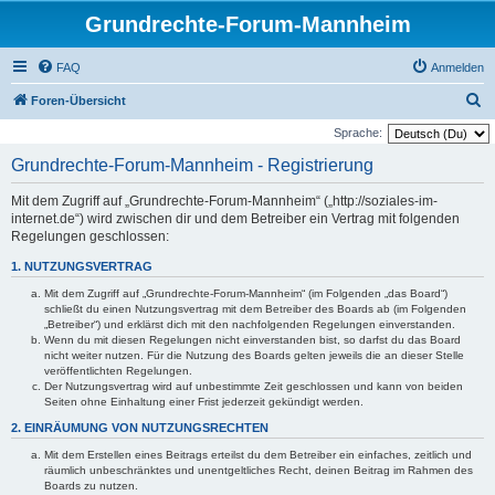
Grundrechte-Forum-Mannheim
FAQ
Anmelden
S
Foren-Übersicht
u
Sprache:
c
Grundrechte-Forum-Mannheim - Registrierung
h
Mit dem Zugriff auf „Grundrechte-Forum-Mannheim“ („http://soziales-im-
e
internet.de“) wird zwischen dir und dem Betreiber ein Vertrag mit folgenden
Regelungen geschlossen:
1. NUTZUNGSVERTRAG
Mit dem Zugriff auf „Grundrechte-Forum-Mannheim“ (im Folgenden „das Board“)
schließt du einen Nutzungsvertrag mit dem Betreiber des Boards ab (im Folgenden
„Betreiber“) und erklärst dich mit den nachfolgenden Regelungen einverstanden.
Wenn du mit diesen Regelungen nicht einverstanden bist, so darfst du das Board
nicht weiter nutzen. Für die Nutzung des Boards gelten jeweils die an dieser Stelle
veröffentlichten Regelungen.
Der Nutzungsvertrag wird auf unbestimmte Zeit geschlossen und kann von beiden
Seiten ohne Einhaltung einer Frist jederzeit gekündigt werden.
2. EINRÄUMUNG VON NUTZUNGSRECHTEN
Mit dem Erstellen eines Beitrags erteilst du dem Betreiber ein einfaches, zeitlich und
räumlich unbeschränktes und unentgeltliches Recht, deinen Beitrag im Rahmen des
Boards zu nutzen.