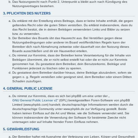
Das Nutzungsrecht nach Punkt 2, Unterpunkt a bleibt auch nach Kündigung des
Nutzungsvertrages bestehen.
3. PFLICHTEN DES NUTZERS
Du erklärst mit der Erstellung eines Beitrags, dass er keine Inhalte enthält, die gegen
geltendes Recht oder die guten Sitten verstoßen. Du erklärst insbesondere, dass du
das Recht besitzt, die in deinen Beiträgen verwendeten Links und Bilder zu setzen
bzw. zu verwenden.
Der Betreiber des Boards übt das Hausrecht aus. Bei Verstößen gegen diese
Nutzungsbedingungen oder anderer im Board veröffentlichten Regeln kann der
Betreiber dich nach Abmahnung zeitweise oder dauerhaft von der Nutzung dieses
Boards ausschließen und dir ein Hausverbot erteilen.
Du nimmst zur Kenntnis, dass der Betreiber keine Verantwortung für die Inhalte von
Beiträgen übernimmt, die er nicht selbst erstellt hat oder die er nicht zur Kenntnis
genommen hat. Du gestattest dem Betreiber, dein Benutzerkonto, Beiträge und
Funktionen jederzeit zu löschen oder zu sperren.
Du gestattest dem Betreiber darüber hinaus, deine Beiträge abzuändern, sofern sie
gegen o. g. Regeln verstoßen oder geeignet sind, dem Betreiber oder einem Dritten
Schaden zuzufügen.
4. GENERAL PUBLIC LICENSE
Du nimmst zur Kenntnis, dass es sich bei phpBB um eine unter der „
GNU General Public License v2
“ (GPL) bereitgestellten Foren-Software von phpBB
Limited (www.phpbb.com) handelt; deutschsprachige Informationen werden durch die
deutschsprachige Community unter www.phpbb.de zur Verfügung gestellt. Beide
haben keinen Einfluss auf die Art und Weise, wie die Software verwendet wird. Sie
können insbesondere die Verwendung der Software für bestimmte Zwecke nicht
untersagen oder auf Inhalte fremder Foren Einfluss nehmen.
5. GEWÄHRLEISTUNG
Der Betreiber haftet mit Ausnahme der Verletzung von Leben, Körper und Gesundheit