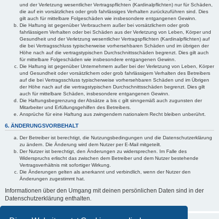
und der Verletzung wesentlicher Vertragspflichten (Kardinalpflichten) nur für Schäden,
die auf ein vorsätzliches oder grob fahrlässiges Verhalten zurückzuführen sind. Dies
gilt auch für mittelbare Folgeschäden wie insbesondere entgangenen Gewinn.
Die Haftung ist gegenüber Verbrauchern außer bei vorsätzlichem oder grob
fahrlässigem Verhalten oder bei Schäden aus der Verletzung von Leben, Körper und
Gesundheit und der Verletzung wesentlicher Vertragspflichten (Kardinalpflichten) auf
die bei Vertragsschluss typischerweise vorhersehbaren Schäden und im übrigen der
Höhe nach auf die vertragstypischen Durchschnittsschäden begrenzt. Dies gilt auch
für mittelbare Folgeschäden wie insbesondere entgangenen Gewinn.
Die Haftung ist gegenüber Unternehmern außer bei der Verletzung von Leben, Körper
und Gesundheit oder vorsätzlichem oder grob fahrlässigem Verhalten des Betreibers
auf die bei Vertragsschluss typischerweise vorhersehbaren Schäden und im Übrigen
der Höhe nach auf die vertragstypischen Durchschnittsschäden begrenzt. Dies gilt
auch für mittelbare Schäden, insbesondere entgangenen Gewinn.
Die Haftungsbegrenzung der Absätze a bis c gilt sinngemäß auch zugunsten der
Mitarbeiter und Erfüllungsgehilfen des Betreibers.
Ansprüche für eine Haftung aus zwingendem nationalem Recht bleiben unberührt.
6. ÄNDERUNGSVORBEHALT
Der Betreiber ist berechtigt, die Nutzungsbedingungen und die Datenschutzerklärung
zu ändern. Die Änderung wird dem Nutzer per E-Mail mitgeteilt.
Der Nutzer ist berechtigt, den Änderungen zu widersprechen. Im Falle des
Widerspruchs erlischt das zwischen dem Betreiber und dem Nutzer bestehende
Vertragsverhältnis mit sofortiger Wirkung.
Die Änderungen gelten als anerkannt und verbindlich, wenn der Nutzer den
Änderungen zugestimmt hat.
Informationen über den Umgang mit deinen persönlichen Daten sind in der
Datenschutzerklärung enthalten.