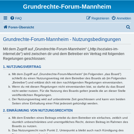
Grundrechte-Forum-Mannheim
FAQ
Registrieren
Anmelden
S
Foren-Übersicht
u
Grundrechte-Forum-Mannheim - Nutzungsbedingungen
c
h
Mit dem Zugriff auf „Grundrechte-Forum-Mannheim“ („http://soziales-im-
internet.de“) wird zwischen dir und dem Betreiber ein Vertrag mit folgenden
e
Regelungen geschlossen:
1. NUTZUNGSVERTRAG
Mit dem Zugriff auf „Grundrechte-Forum-Mannheim“ (im Folgenden „das Board“)
schließt du einen Nutzungsvertrag mit dem Betreiber des Boards ab (im Folgenden
„Betreiber“) und erklärst dich mit den nachfolgenden Regelungen einverstanden.
Wenn du mit diesen Regelungen nicht einverstanden bist, so darfst du das Board
nicht weiter nutzen. Für die Nutzung des Boards gelten jeweils die an dieser Stelle
veröffentlichten Regelungen.
Der Nutzungsvertrag wird auf unbestimmte Zeit geschlossen und kann von beiden
Seiten ohne Einhaltung einer Frist jederzeit gekündigt werden.
2. EINRÄUMUNG VON NUTZUNGSRECHTEN
Mit dem Erstellen eines Beitrags erteilst du dem Betreiber ein einfaches, zeitlich und
räumlich unbeschränktes und unentgeltliches Recht, deinen Beitrag im Rahmen des
Boards zu nutzen.
Das Nutzungsrecht nach Punkt 2, Unterpunkt a bleibt auch nach Kündigung des