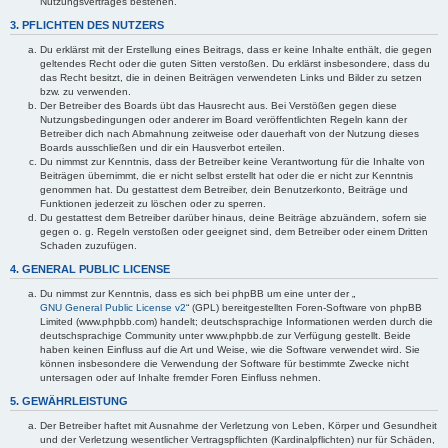
Nutzungsvertrages bestehen.
3. PFLICHTEN DES NUTZERS
Du erklärst mit der Erstellung eines Beitrags, dass er keine Inhalte enthält, die gegen
geltendes Recht oder die guten Sitten verstoßen. Du erklärst insbesondere, dass du
das Recht besitzt, die in deinen Beiträgen verwendeten Links und Bilder zu setzen
bzw. zu verwenden.
Der Betreiber des Boards übt das Hausrecht aus. Bei Verstößen gegen diese
Nutzungsbedingungen oder anderer im Board veröffentlichten Regeln kann der
Betreiber dich nach Abmahnung zeitweise oder dauerhaft von der Nutzung dieses
Boards ausschließen und dir ein Hausverbot erteilen.
Du nimmst zur Kenntnis, dass der Betreiber keine Verantwortung für die Inhalte von
Beiträgen übernimmt, die er nicht selbst erstellt hat oder die er nicht zur Kenntnis
genommen hat. Du gestattest dem Betreiber, dein Benutzerkonto, Beiträge und
Funktionen jederzeit zu löschen oder zu sperren.
Du gestattest dem Betreiber darüber hinaus, deine Beiträge abzuändern, sofern sie
gegen o. g. Regeln verstoßen oder geeignet sind, dem Betreiber oder einem Dritten
Schaden zuzufügen.
4. GENERAL PUBLIC LICENSE
Du nimmst zur Kenntnis, dass es sich bei phpBB um eine unter der „
GNU General Public License v2
“ (GPL) bereitgestellten Foren-Software von phpBB
Limited (www.phpbb.com) handelt; deutschsprachige Informationen werden durch die
deutschsprachige Community unter www.phpbb.de zur Verfügung gestellt. Beide
haben keinen Einfluss auf die Art und Weise, wie die Software verwendet wird. Sie
können insbesondere die Verwendung der Software für bestimmte Zwecke nicht
untersagen oder auf Inhalte fremder Foren Einfluss nehmen.
5. GEWÄHRLEISTUNG
Der Betreiber haftet mit Ausnahme der Verletzung von Leben, Körper und Gesundheit
und der Verletzung wesentlicher Vertragspflichten (Kardinalpflichten) nur für Schäden,