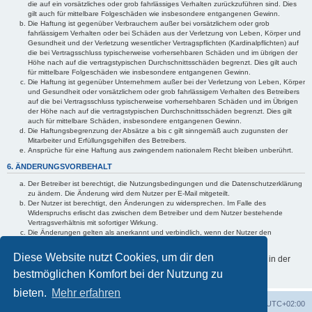
die auf ein vorsätzliches oder grob fahrlässiges Verhalten zurückzuführen sind. Dies
gilt auch für mittelbare Folgeschäden wie insbesondere entgangenen Gewinn.
Die Haftung ist gegenüber Verbrauchern außer bei vorsätzlichem oder grob
fahrlässigem Verhalten oder bei Schäden aus der Verletzung von Leben, Körper und
Gesundheit und der Verletzung wesentlicher Vertragspflichten (Kardinalpflichten) auf
die bei Vertragsschluss typischerweise vorhersehbaren Schäden und im übrigen der
Höhe nach auf die vertragstypischen Durchschnittsschäden begrenzt. Dies gilt auch
für mittelbare Folgeschäden wie insbesondere entgangenen Gewinn.
Die Haftung ist gegenüber Unternehmern außer bei der Verletzung von Leben, Körper
und Gesundheit oder vorsätzlichem oder grob fahrlässigem Verhalten des Betreibers
auf die bei Vertragsschluss typischerweise vorhersehbaren Schäden und im Übrigen
der Höhe nach auf die vertragstypischen Durchschnittsschäden begrenzt. Dies gilt
auch für mittelbare Schäden, insbesondere entgangenen Gewinn.
Die Haftungsbegrenzung der Absätze a bis c gilt sinngemäß auch zugunsten der
Mitarbeiter und Erfüllungsgehilfen des Betreibers.
Ansprüche für eine Haftung aus zwingendem nationalem Recht bleiben unberührt.
6. ÄNDERUNGSVORBEHALT
Der Betreiber ist berechtigt, die Nutzungsbedingungen und die Datenschutzerklärung
zu ändern. Die Änderung wird dem Nutzer per E-Mail mitgeteilt.
Der Nutzer ist berechtigt, den Änderungen zu widersprechen. Im Falle des
Widerspruchs erlischt das zwischen dem Betreiber und dem Nutzer bestehende
Vertragsverhältnis mit sofortiger Wirkung.
Die Änderungen gelten als anerkannt und verbindlich, wenn der Nutzer den
Änderungen zugestimmt hat.
Diese Website nutzt Cookies, um dir den
Informationen über den Umgang mit deinen persönlichen Daten sind in der
Datenschutzerklärung enthalten.
bestmöglichen Komfort bei der Nutzung zu
bieten.
Mehr erfahren
Foren-Übersicht
Alle Zeiten sind
UTC+02:00