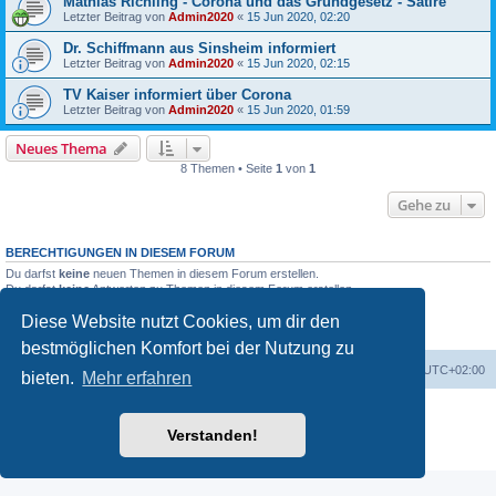
Mathias Richling - Corona und das Grundgesetz - Satire
Letzter Beitrag von
Admin2020
«
15 Jun 2020, 02:20
Dr. Schiffmann aus Sinsheim informiert
Letzter Beitrag von
Admin2020
«
15 Jun 2020, 02:15
TV Kaiser informiert über Corona
Letzter Beitrag von
Admin2020
«
15 Jun 2020, 01:59
Neues Thema
8 Themen • Seite
1
von
1
Gehe zu
BERECHTIGUNGEN IN DIESEM FORUM
Du darfst
keine
neuen Themen in diesem Forum erstellen.
Du darfst
keine
Antworten zu Themen in diesem Forum erstellen.
Du darfst deine Beiträge in diesem Forum
nicht
ändern.
Diese Website nutzt Cookies, um dir den
Du darfst deine Beiträge in diesem Forum
nicht
löschen.
Du darfst
keine
Dateianhänge in diesem Forum erstellen.
bestmöglichen Komfort bei der Nutzung zu
Foren-Übersicht
Alle Zeiten sind
UTC+02:00
bieten.
Mehr erfahren
Powered by
phpBB
® Forum Software © phpBB Limited
Deutsche Übersetzung durch
phpBB.de
Verstanden!
Datenschutz
|
Nutzungsbedingungen