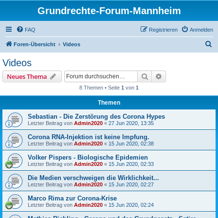
Grundrechte-Forum-Mannheim
FAQ
Registrieren
Anmelden
S
Foren-Übersicht
Videos
u
Videos
c
Suche
Erweiterte Suche
Neues Thema
h
8 Themen • Seite
1
von
1
e
Themen
Sebastian - Die Zerstörung des Corona Hypes
Letzter Beitrag von
Admin2020
«
27 Jun 2020, 13:35
Corona RNA-Injektion ist keine Impfung.
Letzter Beitrag von
Admin2020
«
15 Jun 2020, 02:38
Volker Pispers - Biologische Epidemien
Letzter Beitrag von
Admin2020
«
15 Jun 2020, 02:33
Die Medien verschweigen die Wirklichkeit...
Letzter Beitrag von
Admin2020
«
15 Jun 2020, 02:27
Marco Rima zur Corona-Krise
Letzter Beitrag von
Admin2020
«
15 Jun 2020, 02:24