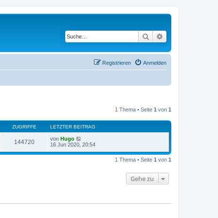
Suche
Erweiterte Suche
Registrieren
Anmelden
1 Thema • Seite
1
von
1
ZUGRIFFE
LETZTER BEITRAG
von
Hugo
144720
16 Jun 2020, 20:54
1 Thema • Seite
1
von
1
Gehe zu