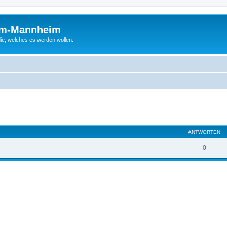
um-Mannheim
ie, welches es werden wollen.
eiterte Suche
ANTWORTEN
0