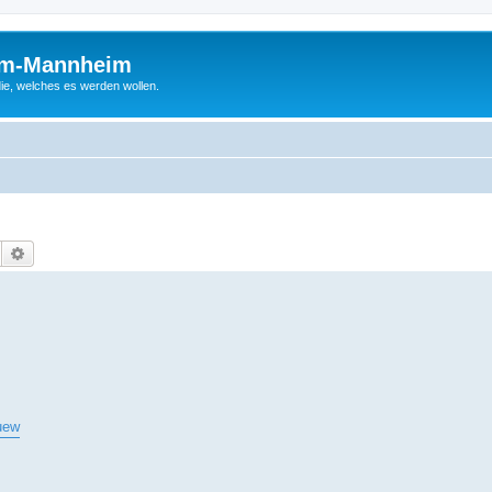
um-Mannheim
ie, welches es werden wollen.
Suche
Erweiterte Suche
uew