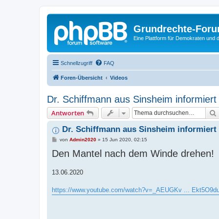
Grundrechte-For
Eine Plattform für Demokraten und d
Schnellzugriff
FAQ
Foren-Übersicht
Videos
Dr. Schiffmann aus Sinsheim informiert
Antworten
Dr. Schiffmann aus Sinsheim informiert
B
von
Admin2020
»
15 Jun 2020, 02:15
e
Den Mantel nach dem Winde drehen!
i
t
r
a
13.06.2020
g
https://www.youtube.com/watch?v=_AEUGKv ... Ekt5O9d