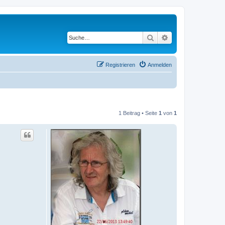
Suche
Erweiterte Suche
Registrieren
Anmelden
1 Beitrag • Seite
1
von
1