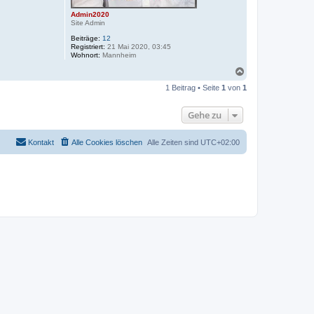
Admin2020
Site Admin
Beiträge:
12
Registriert:
21 Mai 2020, 03:45
Wohnort:
Mannheim
N
a
1 Beitrag • Seite
1
von
1
c
h
o
Gehe zu
b
e
n
Kontakt
Alle Cookies löschen
Alle Zeiten sind
UTC+02:00