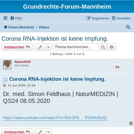
Grundrechte-Forum-Mannheim
FAQ
Registrieren
Anmelden
S
Foren-Übersicht
Videos
u
Corona RNA-Injektion ist keine Impfung.
c
Suche
Erweiterte
Antworten
h
1 Beitrag • Seite
1
von
1
e
Admin2020
Site Admin
Corona RNA-Injektion ist keine Impfung.
B
15 Jun 2020, 02:38
e
Dr. med. Simon Feldhaus | NaturMEDIZIN |
i
t
QS24 08.05.2020
r
a
g
https://www.youtube.com/watch?v=0i3vSFA ... ffShWvBzQI
Antworten